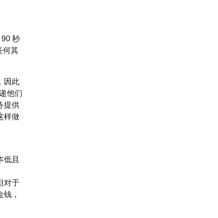
0 秒
任何其
，因此
递他们
务提供
这样做
本低且
但对于
金钱，