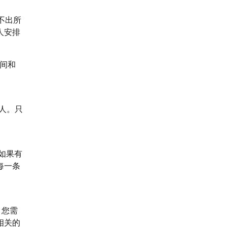
不出所
人安排
时间和
人。只
如果有
每一条
，您需
相关的